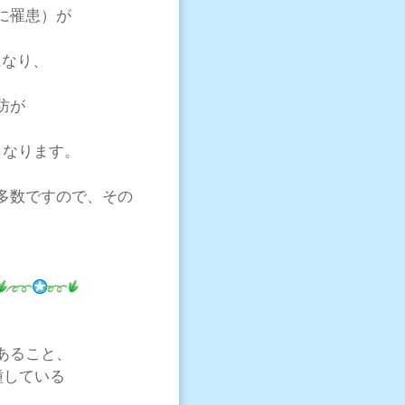
に罹患）が
になり、
防が
くなります。
多数ですので、その
あること、
種している