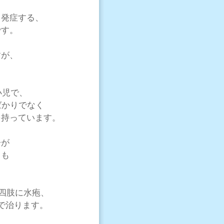
り発症する、
です。
すが、
小児で、
ばかりでなく
を持っています。
子が
ても
、四肢に水疱、
で治ります。