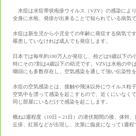
水痘は水痘帯状疱疹ウイルス（VZV）の感染によ
全身に水疱、発疹が出来ることで知られている病気
水痘は新生児から小児全ての年齢に発症する病気で
罹患していなければ成人でも発症します。
日本では毎年約100万人が発症し、殆どは9歳以下の
特にその7割は4歳以下の幼児です。VZVは水疱の中
咽頭にも多数存在し、空気感染を通して強い伝染性
水痘の空気感染とは、接触や飛沫以外にウイルス粒
空気中を漂って感染を起こすもので、近くにいなく
同じ部屋にいるだけで感染を起こします。
概ね2週程度（10日～21日）の潜伏期間の後、体幹
丘疹、紅斑などが出現し、次第に痂皮になって1週程