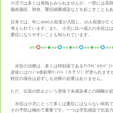
小児では多くは発熱もみられませんが、一部には高
脳炎脳症、肺炎、重症細菌感染などを起こすことも
日本では、年に4000人程度が入院し、20人程度が亡
考えられています。また、小児に比べ成人の水痘は
重症になりやすいことも知られています。
水痘の治療は、多くは特効薬であるｱｼｸﾛﾋﾞﾙやﾊﾞﾗｼ
皮疹にはﾌｪﾉｰﾙ亜鉛華ﾘﾆﾒﾝﾄ（カチリ）が塗られます
軽症の場合は必ずしも治療の必要はありません。
ただ、伝染の防止という意味で未感染者との隔離が
水痘は小児にとって多くは重症にはならない病気
その予防は極めて重要です。一つは空気感染で伝染