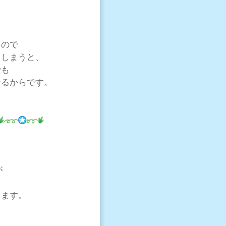
るので
てしまうと、
でも
なるからです。
が
ります。