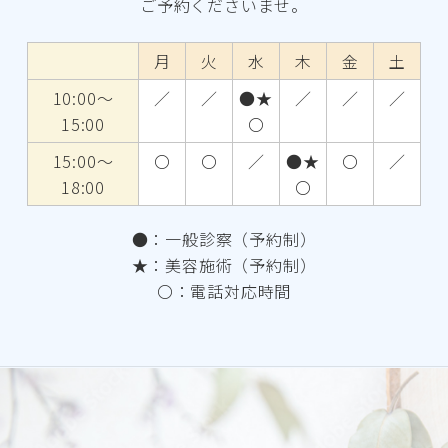
ご予約くださいませ。
月
火
水
木
金
土
10:00～
／
／
●★
／
／
／
15:00
〇
15:00～
〇
〇
／
●★
〇
／
18:00
〇
●：一般診察（予約制）
★：美容施術（予約制）
〇：電話対応時間